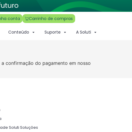
nha conta
Carrinho de compras
Conteúdo
Suporte
A Soluti
ós a confirmação do pagamento em nosso
s
a
dade Soluti Soluções