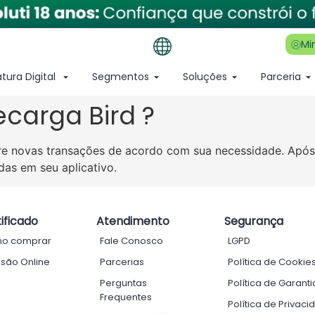
Mi
atura Digital
Segmentos
Soluções
Parceria
carga Bird ?
uire novas transações de acordo com sua necessidade. Ap
das em seu aplicativo.
ificado
Atendimento
Segurança
o comprar
Fale Conosco
LGPD
são Online
Parcerias
Política de Cookie
Perguntas
Política de Garanti
Frequentes
Política de Privaci