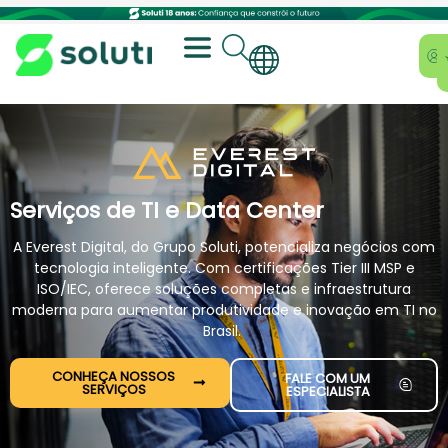
Serviços de TI e Data Center
A Everest Digital, do Grupo Soluti, potencializa negócios com
tecnologia inteligente. Com certificações Tier III MSP e
ISO/IEC, oferece soluções completas e infraestrutura
moderna para aumentar produtividade e inovação em TI no
Brasil.
CONHEÇA NOSSOS
FALE COM UM
SERVIÇOS
ESPECIALISTA