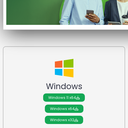
Esse assistente é importante para uso do Bird ID em seu
computador.
Escolha abaixo a opção adequada para o seu sistema
operacional.
Windows
Windows 11 x64
Windows x64
Windows x32